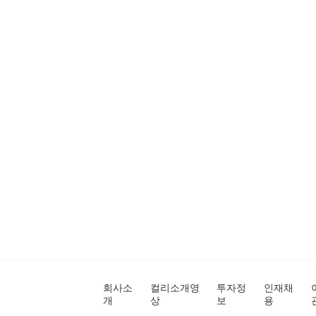
회사소
컬리소개영
투자정
인재채
개
상
보
용