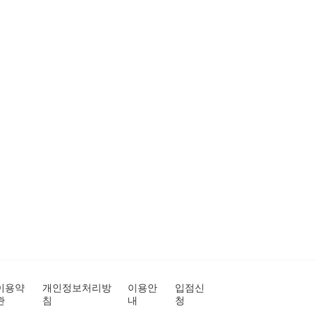
이용약
개인정보처리방
이용안
입점신
관
침
내
청