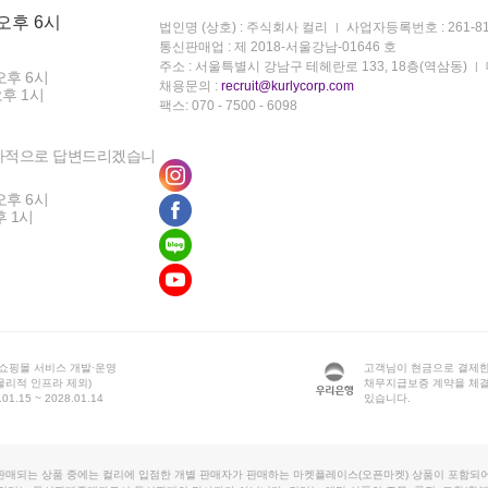
 오후 6시
법인명 (상호) : 주식회사 컬리
사업자등록번호 : 261-81
통신판매업 : 제 2018-서울강남-01646 호
주소 : 서울특별시 강남구 테헤란로 133, 18층(역삼동)
오후 6시
채용문의 :
recruit@kurlycorp.com
오후 1시
팩스: 070 - 7500 - 6098
차적으로 답변드리겠습니
오후 6시
후 1시
 쇼핑몰 서비스 개발·운영
고객님이 현금으로 결제한
물리적 인프라 제외)
채무지급보증 계약을 체
1.15 ~ 2028.01.14
있습니다.
판매되는 상품 중에는 컬리에 입점한 개별 판매자가 판매하는 마켓플레이스(오픈마켓) 상품이 포함되어