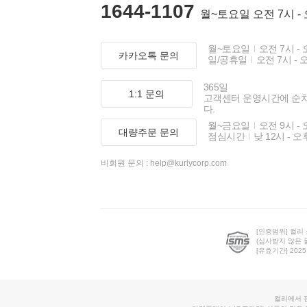
1644-1107
월~토요일 오전 7시 -
월~토요일
오전 7시 - 
카카오톡 문의
일/공휴일
오전 7시 - 
365일
1:1 문의
고객센터 운영시간에 순
다.
월~금요일
오전 9시 - 
대량주문 문의
점심시간
낮 12시 - 오
비회원 문의 :
help@kurlycorp.com
[인증범위] 컬리
(심사받지 않은 
[유효기간] 2025.0
컬리에서 