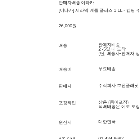
판매자배송
이타카
[이타카] 세라믹 케틀 플러스 1.1L - 캠핑
26,000
원
판매자배송
배송
2~5일 내 도착
(단, 배송사·판매자 
무료배송
배송비
주식회사 호원플래닛
판매자
상온 (종이포장)
포장타입
택배배송은 에코 포
대한민국
원산지
02-434-8692