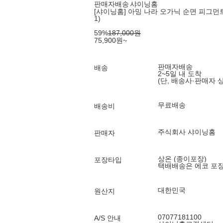
판매자배송
샤이닝홈
[샤이닝홈] 아밍 나라 오가닉 순면 피그먼트
1)
59
%
187,000
원
75,900
원
~
판매자배송
배송
2~5일 내 도착
(단, 배송사·판매자 
무료배송
배송비
주식회사 샤이닝홈
판매자
상온 (종이포장)
포장타입
택배배송은 에코 포
대한민국
원산지
07077181100
A/S 안내