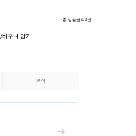
총 상품금액
0
원
장바구니 담기
문의