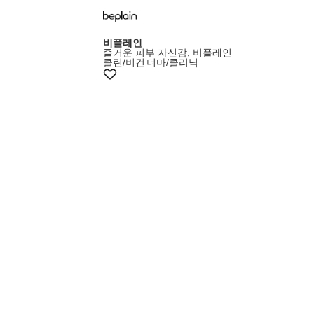
비플레인
즐거운 피부 자신감, 비플레인
클린/비건
더마/클리닉