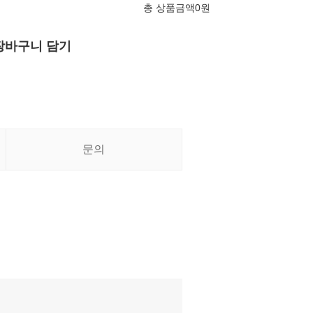
총 상품금액
0
원
장바구니 담기
문의