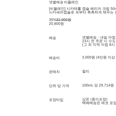
샛별배송
비플레인
[비플레인] 시카테롤 캡슐 베리어 크림 50m
시카세라캡슐로 속부터 촉촉하게 채우는 
35
%
32,000
원
20,800
원
샛별배송 · 내일 아침
배송
23시 전 주문 시 수
(그 외 지역 아침 8시
3,000원 (4만원 이상
배송비
컬리
판매자
100mL 당 29,714원
단위 당 가격
상온 (종이포장)
포장타입
택배배송은 에코 포