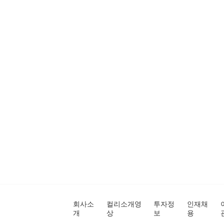
회사소
컬리소개영
투자정
인재채
개
상
보
용