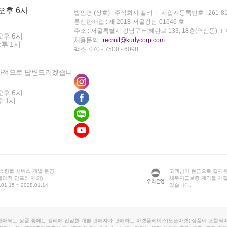
 오후 6시
법인명 (상호) : 주식회사 컬리
사업자등록번호 : 261-81
통신판매업 : 제 2018-서울강남-01646 호
주소 : 서울특별시 강남구 테헤란로 133, 18층(역삼동)
오후 6시
채용문의 :
recruit@kurlycorp.com
오후 1시
팩스: 070 - 7500 - 6098
차적으로 답변드리겠습니
오후 6시
후 1시
 쇼핑몰 서비스 개발·운영
고객님이 현금으로 결제한
물리적 인프라 제외)
채무지급보증 계약을 체
1.15 ~ 2028.01.14
있습니다.
판매되는 상품 중에는 컬리에 입점한 개별 판매자가 판매하는 마켓플레이스(오픈마켓) 상품이 포함되어