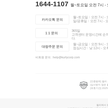
1644-1107
월~토요일 오전 7시 -
월~토요일
오전 7시 - 
카카오톡 문의
일/공휴일
오전 7시 - 
365일
1:1 문의
고객센터 운영시간에 순
다.
월~금요일
오전 9시 - 
대량주문 문의
점심시간
낮 12시 - 오
비회원 문의 :
help@kurlycorp.com
[인증범위] 컬리
(심사받지 않은 
[유효기간] 2025.0
컬리에서 