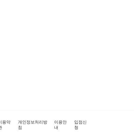
이용약
개인정보처리방
이용안
입점신
관
침
내
청