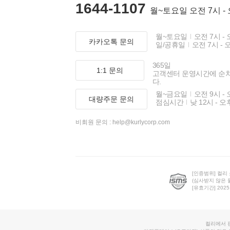
1644-1107
월~토요일 오전 7시 -
월~토요일
오전 7시 - 
카카오톡 문의
일/공휴일
오전 7시 - 
365일
1:1 문의
고객센터 운영시간에 순
다.
월~금요일
오전 9시 - 
대량주문 문의
점심시간
낮 12시 - 오
비회원 문의 :
help@kurlycorp.com
[인증범위] 컬리
(심사받지 않은 
[유효기간] 2025.0
컬리에서 