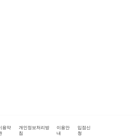
이용약
개인정보처리방
이용안
입점신
관
침
내
청