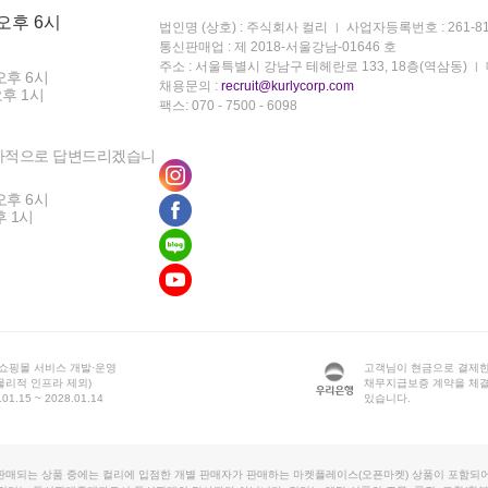
 오후 6시
법인명 (상호) : 주식회사 컬리
사업자등록번호 : 261-81
통신판매업 : 제 2018-서울강남-01646 호
주소 : 서울특별시 강남구 테헤란로 133, 18층(역삼동)
오후 6시
채용문의 :
recruit@kurlycorp.com
오후 1시
팩스: 070 - 7500 - 6098
차적으로 답변드리겠습니
오후 6시
후 1시
 쇼핑몰 서비스 개발·운영
고객님이 현금으로 결제한
물리적 인프라 제외)
채무지급보증 계약을 체
1.15 ~ 2028.01.14
있습니다.
판매되는 상품 중에는 컬리에 입점한 개별 판매자가 판매하는 마켓플레이스(오픈마켓) 상품이 포함되어