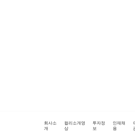
회사소
컬리소개영
투자정
인재채
개
상
보
용