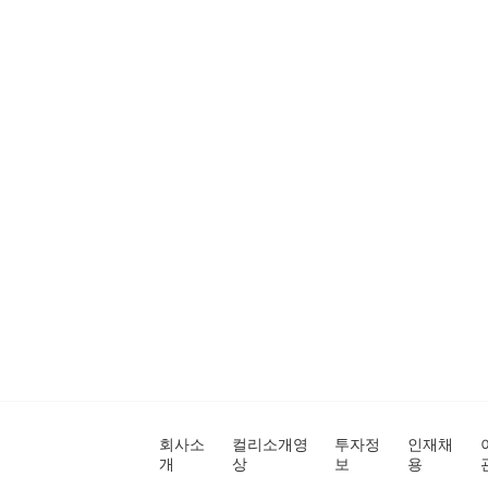
회사소
컬리소개영
투자정
인재채
개
상
보
용