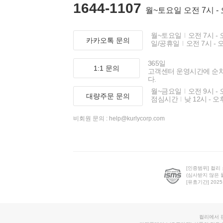
1644-1107
월~토요일 오전 7시 -
월~토요일
오전 7시 - 
카카오톡 문의
일/공휴일
오전 7시 - 
365일
1:1 문의
고객센터 운영시간에 순
다.
월~금요일
오전 9시 - 
대량주문 문의
점심시간
낮 12시 - 오
비회원 문의 :
help@kurlycorp.com
[인증범위] 컬리
(심사받지 않은 
[유효기간] 2025.0
컬리에서 