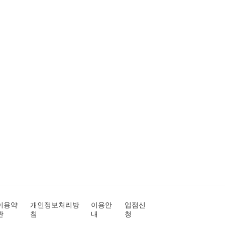
이용약
개인정보처리방
이용안
입점신
관
침
내
청