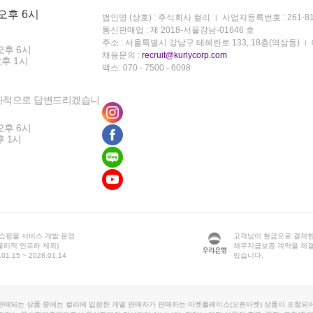
 오후 6시
법인명 (상호) : 주식회사 컬리
사업자등록번호 : 261-81
통신판매업 : 제 2018-서울강남-01646 호
주소 : 서울특별시 강남구 테헤란로 133, 18층(역삼동)
오후 6시
채용문의 :
recruit@kurlycorp.com
오후 1시
팩스: 070 - 7500 - 6098
차적으로 답변드리겠습니
오후 6시
후 1시
 쇼핑몰 서비스 개발·운영
고객님이 현금으로 결제한
물리적 인프라 제외)
채무지급보증 계약을 체
1.15 ~ 2028.01.14
있습니다.
판매되는 상품 중에는 컬리에 입점한 개별 판매자가 판매하는 마켓플레이스(오픈마켓) 상품이 포함되어