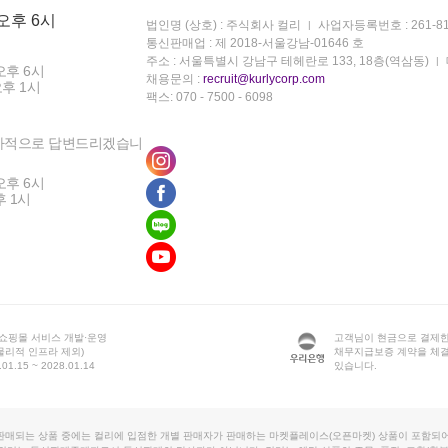
 오후 6시
법인명 (상호) : 주식회사 컬리
사업자등록번호 : 261-81
통신판매업 : 제 2018-서울강남-01646 호
주소 : 서울특별시 강남구 테헤란로 133, 18층(역삼동)
오후 6시
채용문의 :
recruit@kurlycorp.com
오후 1시
팩스: 070 - 7500 - 6098
차적으로 답변드리겠습니
오후 6시
후 1시
 쇼핑몰 서비스 개발·운영
고객님이 현금으로 결제한
물리적 인프라 제외)
채무지급보증 계약을 체
1.15 ~ 2028.01.14
있습니다.
판매되는 상품 중에는 컬리에 입점한 개별 판매자가 판매하는 마켓플레이스(오픈마켓) 상품이 포함되어