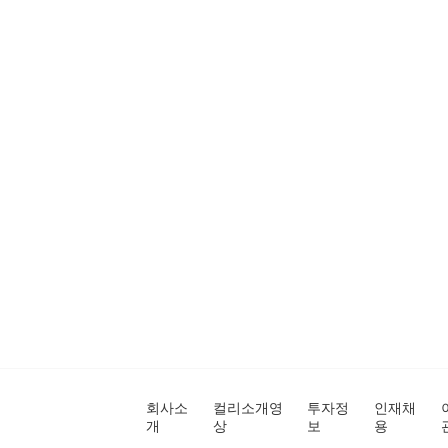
회사소
컬리소개영
투자정
인재채
개
상
보
용