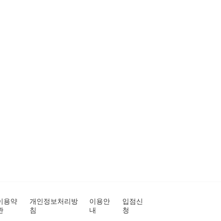
이용약
개인정보처리방
이용안
입점신
관
침
내
청