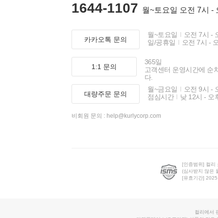
1644-1107
월~토요일 오전 7시 -
월~토요일
오전 7시 - 
카카오톡 문의
일/공휴일
오전 7시 - 
365일
1:1 문의
고객센터 운영시간에 순
다.
월~금요일
오전 9시 - 
대량주문 문의
점심시간
낮 12시 - 오
비회원 문의 :
help@kurlycorp.com
[인증범위] 컬리
(심사받지 않은 
[유효기간] 2025.0
컬리에서 