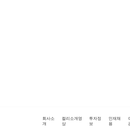
회사소
컬리소개영
투자정
인재채
개
상
보
용