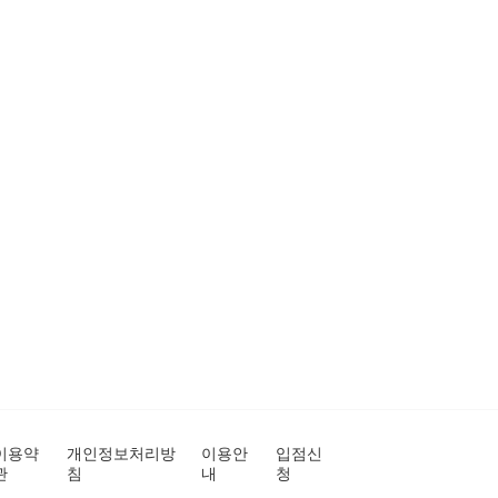
이용약
개인정보처리방
이용안
입점신
관
침
내
청