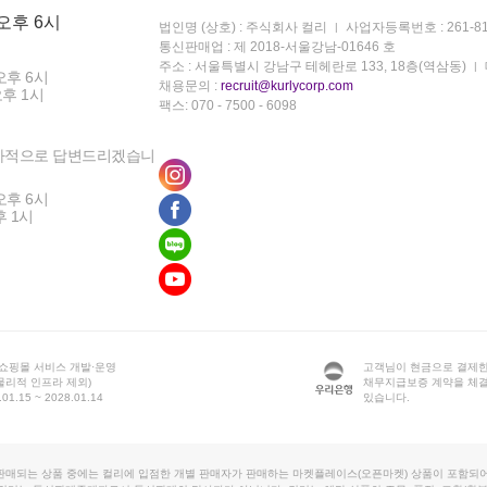
 오후 6시
법인명 (상호) : 주식회사 컬리
사업자등록번호 : 261-81
통신판매업 : 제 2018-서울강남-01646 호
주소 : 서울특별시 강남구 테헤란로 133, 18층(역삼동)
오후 6시
채용문의 :
recruit@kurlycorp.com
오후 1시
팩스: 070 - 7500 - 6098
차적으로 답변드리겠습니
오후 6시
후 1시
 쇼핑몰 서비스 개발·운영
고객님이 현금으로 결제한
물리적 인프라 제외)
채무지급보증 계약을 체
1.15 ~ 2028.01.14
있습니다.
판매되는 상품 중에는 컬리에 입점한 개별 판매자가 판매하는 마켓플레이스(오픈마켓) 상품이 포함되어