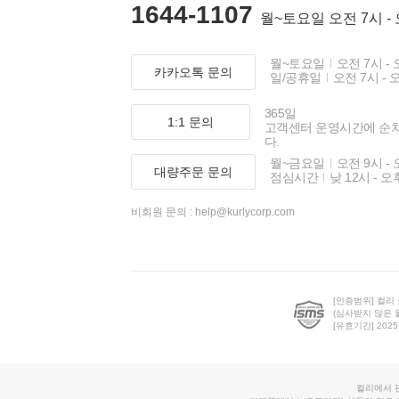
1644-1107
월~토요일 오전 7시 -
월~토요일
오전 7시 - 
카카오톡 문의
일/공휴일
오전 7시 - 
365일
1:1 문의
고객센터 운영시간에 순
다.
월~금요일
오전 9시 - 
대량주문 문의
점심시간
낮 12시 - 오
비회원 문의 :
help@kurlycorp.com
[인증범위] 컬리
(심사받지 않은 
[유효기간] 2025.0
컬리에서 