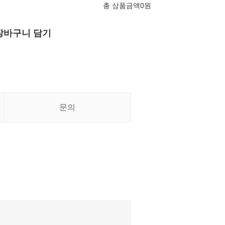
총 상품금액
0
원
장바구니 담기
문의