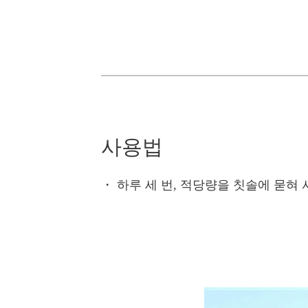
사용법
・
하루 세 번, 적당량을 칫솔에 묻혀