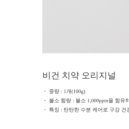
비건 치약 오리지널
・ 중량
: 1개(100g)
・ 불소 함량
: 불소 1,000ppm을 
・ 특징
: 탄탄한 수분 케어로 구강 건