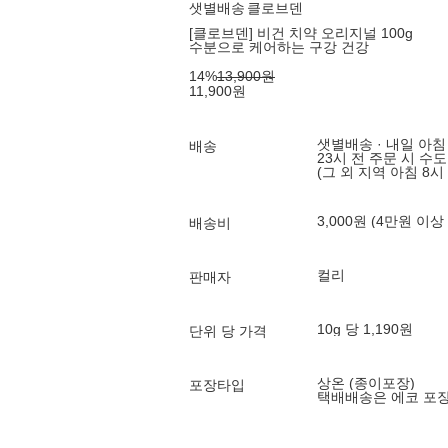
샛별배송
클로브덴
[클로브덴] 비건 치약 오리지널 100g
수분으로 케어하는 구강 건강
14
%
13,900
원
11,900
원
샛별배송 · 내일 아침
배송
23시 전 주문 시 수
(그 외 지역 아침 8시
3,000원 (4만원 이상
배송비
컬리
판매자
10g 당 1,190원
단위 당 가격
상온 (종이포장)
포장타입
택배배송은 에코 포