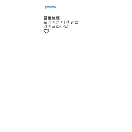
클로브덴
프리미엄 비건 덴탈
라이프스타일