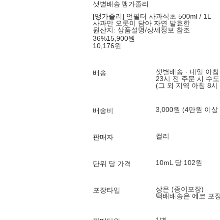
샛별배송
맹가졸리
[맹가졸리] 언필터 사과식초 500ml / 1L
사과만 오롯이 담아 자연 발효한
원산지:
상품설명/상세정보 참조
36
%
15,900
원
10,176
원
샛별배송 · 내일 아침
배송
23시 전 주문 시 수
(그 외 지역 아침 8시
3,000원 (4만원 이상
배송비
컬리
판매자
10mL 당 102원
단위 당 가격
상온 (종이포장)
포장타입
택배배송은 에코 포