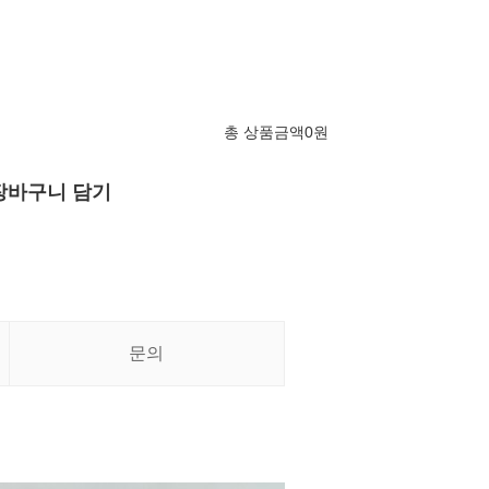
총 상품금액
0
원
장바구니 담기
문의