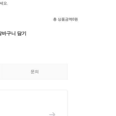
세요.
총 상품금액
0
원
장바구니 담기
문의