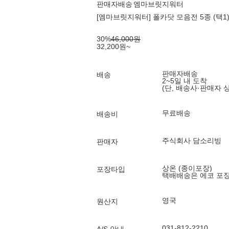
판매자배송
엠마브릿지워터
[엠마브릿지워터] 폴카닷 모음전 5종 (택1
30
%
46,000
원
32,200
원
~
판매자배송
배송
2~5일 내 도착
(단, 배송사·판매자 
무료배송
배송비
주식회사 담소리빙
판매자
상온 (종이포장)
포장타입
택배배송은 에코 포
영국
원산지
031-812-2210