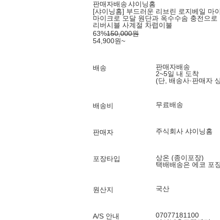
판매자배송
샤이닝홈
[샤이닝홈] 부드러운 리브린 로지베일 마이크
마이크로 모달 원단과 옥수수솜 충전으로
리버시블 사계절 차렵이불
63
%
150,000
원
54,900
원
~
판매자배송
배송
2~5일 내 도착
(단, 배송사·판매자 
무료배송
배송비
주식회사 샤이닝홈
판매자
상온 (종이포장)
포장타입
택배배송은 에코 포
국산
원산지
07077181100
A/S 안내