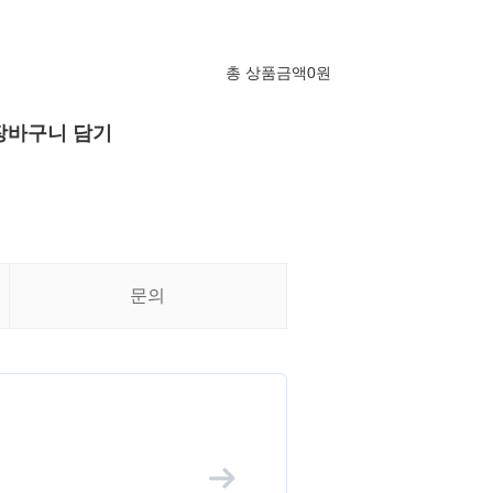
총 상품금액
0
원
장바구니 담기
문의