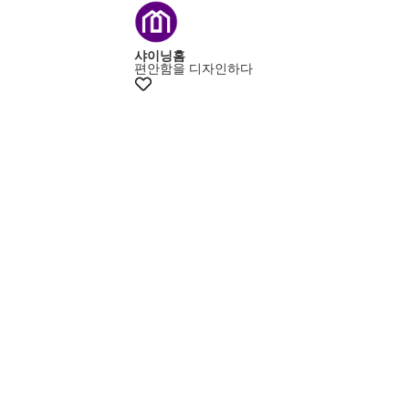
+15% 쿠폰
샤이닝홈
편안함을 디자인하다