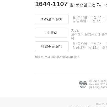
1644-1107
월~토요일 오전 7시 -
월~토요일
오전 7시 - 
카카오톡 문의
일/공휴일
오전 7시 - 
365일
1:1 문의
고객센터 운영시간에 순
다.
월~금요일
오전 9시 - 
대량주문 문의
점심시간
낮 12시 - 오
비회원 문의 :
help@kurlycorp.com
[인증범위] 컬리
(심사받지 않은 
[유효기간] 2025.0
컬리에서 