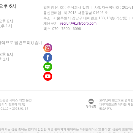
 오후 6시
법인명 (상호) : 주식회사 컬리
사업자등록번호 : 261-81
통신판매업 : 제 2018-서울강남-01646 호
주소 : 서울특별시 강남구 테헤란로 133, 18층(역삼동)
오후 6시
채용문의 :
recruit@kurlycorp.com
오후 1시
팩스: 070 - 7500 - 6098
차적으로 답변드리겠습니
오후 6시
후 1시
 쇼핑몰 서비스 개발·운영
고객님이 현금으로 결제한
물리적 인프라 제외)
채무지급보증 계약을 체
1.15 ~ 2028.01.14
있습니다.
판매되는 상품 중에는 컬리에 입점한 개별 판매자가 판매하는 마켓플레이스(오픈마켓) 상품이 포함되어