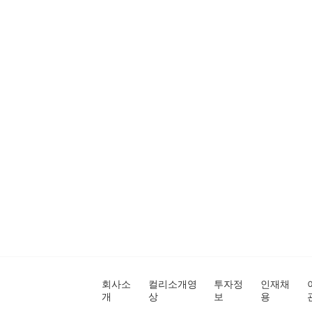
회사소
컬리소개영
투자정
인재채
개
상
보
용