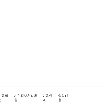
이용약
개인정보처리방
이용안
입점신
관
침
내
청