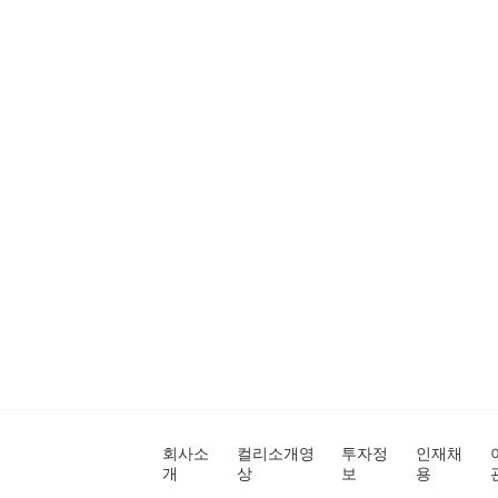
회사소
컬리소개영
투자정
인재채
개
상
보
용