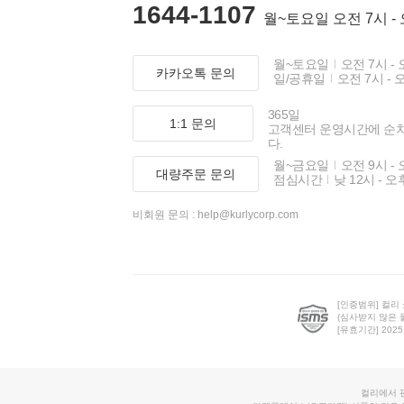
1644-1107
월~토요일 오전 7시 -
월~토요일
오전 7시 - 
카카오톡 문의
일/공휴일
오전 7시 - 
365일
1:1 문의
고객센터 운영시간에 순
다.
월~금요일
오전 9시 - 
대량주문 문의
점심시간
낮 12시 - 오
비회원 문의 :
help@kurlycorp.com
[인증범위] 컬리
(심사받지 않은 
[유효기간] 2025.0
컬리에서 