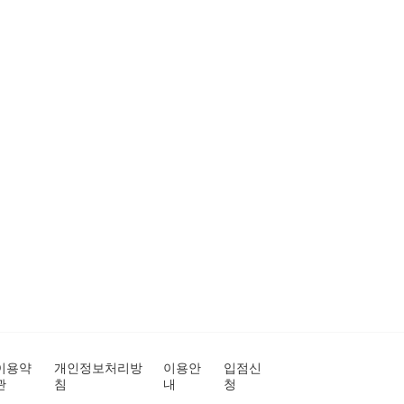
이용약
개인정보처리방
이용안
입점신
관
침
내
청