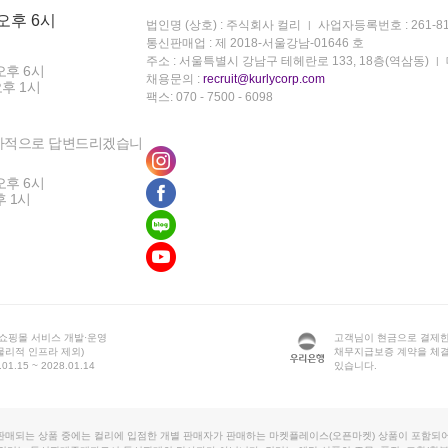
 오후 6시
법인명 (상호) : 주식회사 컬리
사업자등록번호 : 261-81
통신판매업 : 제 2018-서울강남-01646 호
주소 : 서울특별시 강남구 테헤란로 133, 18층(역삼동)
오후 6시
채용문의 :
recruit@kurlycorp.com
오후 1시
팩스: 070 - 7500 - 6098
차적으로 답변드리겠습니
오후 6시
후 1시
 쇼핑몰 서비스 개발·운영
고객님이 현금으로 결제한
물리적 인프라 제외)
채무지급보증 계약을 체
1.15 ~ 2028.01.14
있습니다.
판매되는 상품 중에는 컬리에 입점한 개별 판매자가 판매하는 마켓플레이스(오픈마켓) 상품이 포함되어