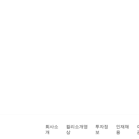
회사소
컬리소개영
투자정
인재채
개
상
보
용