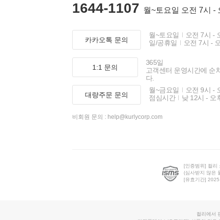
1644-1107
월~토요일 오전 7시 -
월~토요일
오전 7시 - 
카카오톡 문의
일/공휴일
오전 7시 - 
365일
1:1 문의
고객센터 운영시간에 순
다.
월~금요일
오전 9시 - 
대량주문 문의
점심시간
낮 12시 - 오
비회원 문의 :
help@kurlycorp.com
[인증범위] 컬리
(심사받지 않은 
[유효기간] 2025.0
컬리에서 