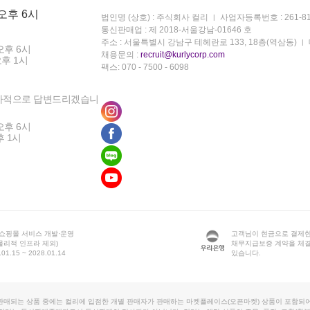
 오후 6시
법인명 (상호) : 주식회사 컬리
사업자등록번호 : 261-81
통신판매업 : 제 2018-서울강남-01646 호
주소 : 서울특별시 강남구 테헤란로 133, 18층(역삼동)
오후 6시
채용문의 :
recruit@kurlycorp.com
오후 1시
팩스: 070 - 7500 - 6098
차적으로 답변드리겠습니
오후 6시
후 1시
 쇼핑몰 서비스 개발·운영
고객님이 현금으로 결제한
물리적 인프라 제외)
채무지급보증 계약을 체
1.15 ~ 2028.01.14
있습니다.
판매되는 상품 중에는 컬리에 입점한 개별 판매자가 판매하는 마켓플레이스(오픈마켓) 상품이 포함되어