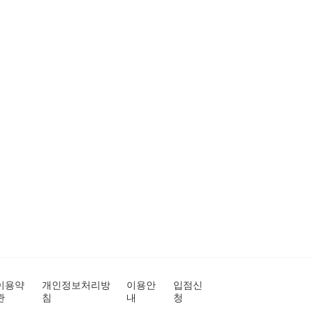
이용약
개인정보처리방
이용안
입점신
관
침
내
청