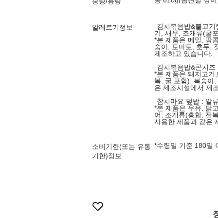
총 610g(옵션별 상이
중량/용량
-김치볶음밥&불고기햄 
알레르기정보
기, 새우, 조개류(굴
*본 제품은 메밀, 땅콩
숭아, 토마토, 호두
제조하고 있습니다.
-김치볶음밥&콘치즈 : 
*본 제품은 돼지고기,
복, 굴 포함), 복숭아
은 제조시설에서 제조
-참치마요 덮밥 : 알류
*본 제품은 우유, 닭고
어, 조개류(홍합, 전복
사용한 제품과 같은 
*수령일 기준 180일
소비기한(또는 유통
기한)정보