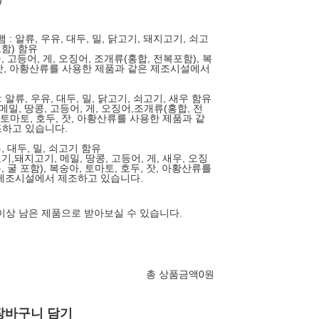
)
: 알류, 우유, 대두, 밀, 닭고기, 돼지고기, 쇠고
포함) 함유
, 고등어, 게, 오징어, 조개류(홍합, 전복포함), 복
, 잣, 아황산류를 사용한 제품과 같은 제조시설에서
알류, 우유, 대두, 밀, 닭고기, 쇠고기, 새우 함유
메밀, 땅콩, 고등어, 게, 오징어,조개류(홍합, 전
, 토마토, 호두, 잣, 아황산류를 사용한 제품과 같
하고 있습니다.
, 대두, 밀, 쇠고기 함유
기,돼지고기, 메밀, 땅콩, 고등어, 게, 새우, 오징
, 굴 포함), 복숭아, 토마토, 호두, 잣, 아황산류를
제조시설에서 제조하고 있습니다.
 이상 남은 제품으로 받아보실 수 있습니다.
총 상품금액
0
원
장바구니 담기