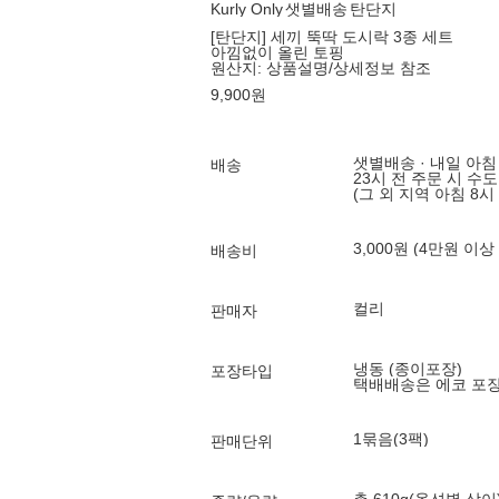
Kurly Only
샛별배송
탄단지
[탄단지] 세끼 뚝딱 도시락 3종 세트
아낌없이 올린 토핑
원산지:
상품설명/상세정보 참조
9,900
원
샛별배송 · 내일 아침
배송
23시 전 주문 시 수
(그 외 지역 아침 8시
3,000원 (4만원 이상
배송비
컬리
판매자
냉동 (종이포장)
포장타입
택배배송은 에코 포
1묶음(3팩)
판매단위