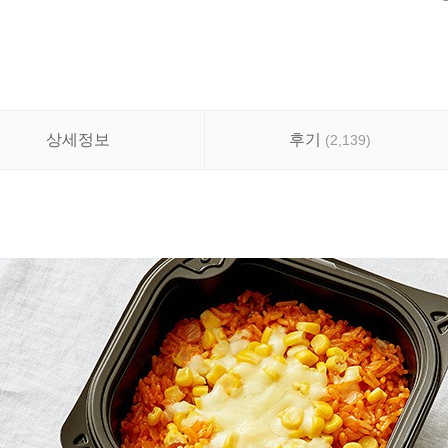
상세정보
후기
(
2,139
)