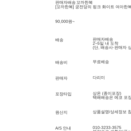
판매자배송
꼬까한복
[꼬까한복] 궁전당의 핑크 화이트 여아한
90,000
원
~
판매자배송
배송
2~5일 내 도착
(단, 배송사·판매자 
무료배송
배송비
다리미
판매자
상온 (종이포장)
포장타입
택배배송은 에코 포
상품설명/상세정보 
원산지
010-3233-3575
A/S 안내