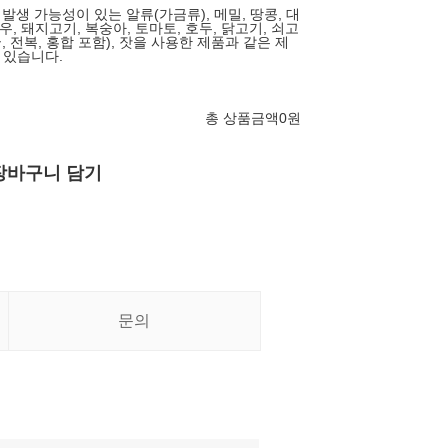
 발생 가능성이 있는 알류(가금류), 메밀, 땅콩, 대
 새우, 돼지고기, 복숭아, 토마토, 호두, 닭고기, 쇠고
, 전복, 홍합 포함), 잣을 사용한 제품과 같은 제
 있습니다.
총 상품금액
0
원
장바구니 담기
문의