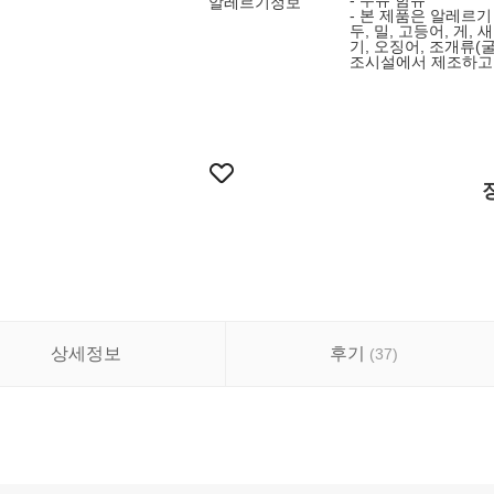
- 우유 함유
알레르기정보
- 본 제품은 알레르기
두, 밀, 고등어, 게,
기, 오징어, 조개류(굴
조시설에서 제조하고
상세정보
후기
(
37
)