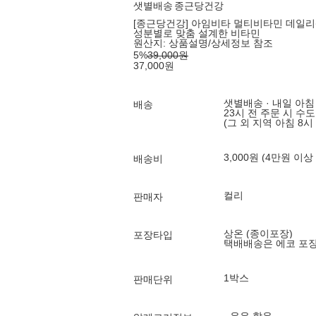
샛별배송
종근당건강
[종근당건강] 아임비타 멀티비타민 데일리팩
성분별로 맞춤 설계한 비타민
원산지:
상품설명/상세정보 참조
5
%
39,000
원
37,000
원
샛별배송 · 내일 아침
배송
23시 전 주문 시 수
(그 외 지역 아침 8시
3,000원 (4만원 이상
배송비
컬리
판매자
상온 (종이포장)
포장타입
택배배송은 에코 포
1박스
판매단위