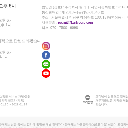
 오후 6시
법인명 (상호) : 주식회사 컬리
사업자등록번호 : 261-81
통신판매업 : 제 2018-서울강남-01646 호
주소 : 서울특별시 강남구 테헤란로 133, 18층(역삼동)
오후 6시
채용문의 :
recruit@kurlycorp.com
오후 1시
팩스: 070 - 7500 - 6098
차적으로 답변드리겠습니
오후 6시
후 1시
 쇼핑몰 서비스 개발·운영
고객님이 현금으로 결제한
물리적 인프라 제외)
채무지급보증 계약을 체
1.15 ~ 2028.01.14
있습니다.
판매되는 상품 중에는 컬리에 입점한 개별 판매자가 판매하는 마켓플레이스(오픈마켓) 상품이 포함되어