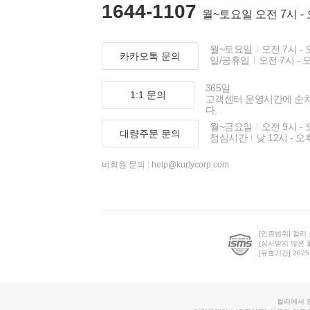
1644-1107
월~토요일 오전 7시 -
월~토요일
오전 7시 - 
카카오톡 문의
일/공휴일
오전 7시 - 
365일
1:1 문의
고객센터 운영시간에 순
다.
월~금요일
오전 9시 - 
대량주문 문의
점심시간
낮 12시 - 오
비회원 문의 :
help@kurlycorp.com
[인증범위] 컬리
(심사받지 않은 
[유효기간] 2025.0
컬리에서 