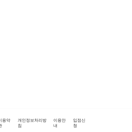
이용약
개인정보처리방
이용안
입점신
관
침
내
청