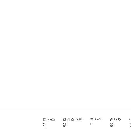
회사소
컬리소개영
투자정
인재채
개
상
보
용