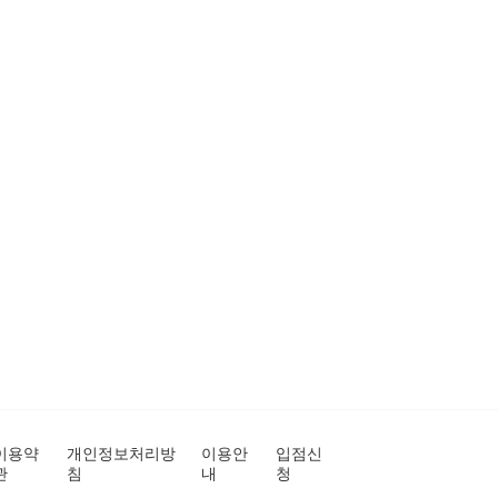
이용약
개인정보처리방
이용안
입점신
관
침
내
청