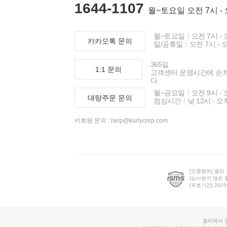
1644-1107
월~토요일 오전 7시 -
월~토요일
오전 7시 - 
카카오톡 문의
일/공휴일
오전 7시 - 
365일
1:1 문의
고객센터 운영시간에 순
다.
월~금요일
오전 9시 - 
대량주문 문의
점심시간
낮 12시 - 오
비회원 문의 :
help@kurlycorp.com
[인증범위] 컬리
(심사받지 않은 
[유효기간] 2025.0
컬리에서 