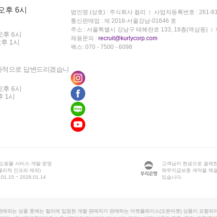
 오후 6시
법인명 (상호) : 주식회사 컬리
사업자등록번호 : 261-81
통신판매업 : 제 2018-서울강남-01646 호
주소 : 서울특별시 강남구 테헤란로 133, 18층(역삼동)
오후 6시
채용문의 :
recruit@kurlycorp.com
오후 1시
팩스: 070 - 7500 - 6098
차적으로 답변드리겠습니
오후 6시
후 1시
 쇼핑몰 서비스 개발·운영
고객님이 현금으로 결제한
물리적 인프라 제외)
채무지급보증 계약을 체
1.15 ~ 2028.01.14
있습니다.
판매되는 상품 중에는 컬리에 입점한 개별 판매자가 판매하는 마켓플레이스(오픈마켓) 상품이 포함되어