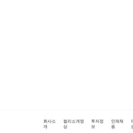
회사소
컬리소개영
투자정
인재채
개
상
보
용