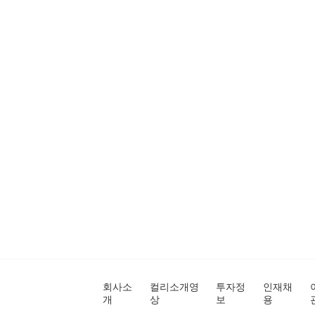
회사소
컬리소개영
투자정
인재채
개
상
보
용