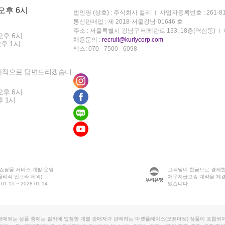
 오후 6시
법인명 (상호) : 주식회사 컬리
사업자등록번호 : 261-81
통신판매업 : 제 2018-서울강남-01646 호
주소 : 서울특별시 강남구 테헤란로 133, 18층(역삼동)
오후 6시
채용문의 :
recruit@kurlycorp.com
오후 1시
팩스: 070 - 7500 - 6098
차적으로 답변드리겠습니
오후 6시
후 1시
 쇼핑몰 서비스 개발·운영
고객님이 현금으로 결제한
물리적 인프라 제외)
채무지급보증 계약을 체
1.15 ~ 2028.01.14
있습니다.
판매되는 상품 중에는 컬리에 입점한 개별 판매자가 판매하는 마켓플레이스(오픈마켓) 상품이 포함되어