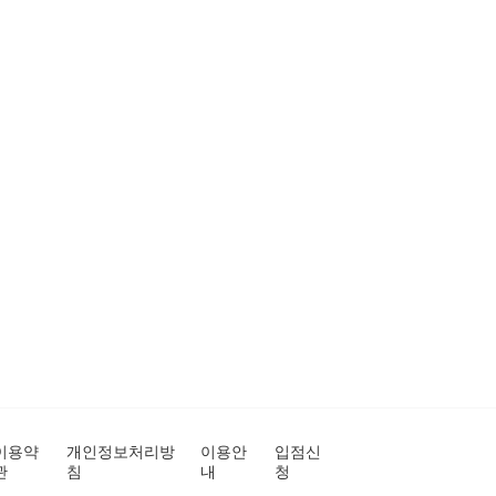
이용약
개인정보처리방
이용안
입점신
관
침
내
청