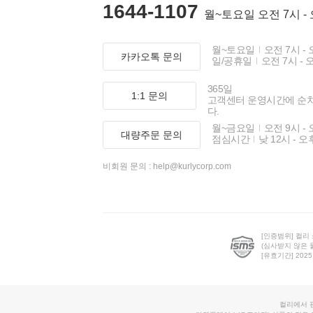
1644-1107
월~토요일 오전 7시 -
월~토요일
오전 7시 - 
카카오톡 문의
일/공휴일
오전 7시 - 
365일
1:1 문의
고객센터 운영시간에 순
다.
월~금요일
오전 9시 - 
대량주문 문의
점심시간
낮 12시 - 오
비회원 문의 :
help@kurlycorp.com
[인증범위] 컬리
(심사받지 않은 
[유효기간] 2025.0
컬리에서 