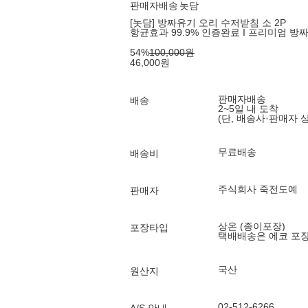
판매자배송
놋담
[놋담] 방짜유기 오리 수저받침 소 2P
항균효과 99.9% 인증완료 I 프리미엄 방
54
%
100,000
원
46,000
원
판매자배송
배송
2~5일 내 도착
(단, 배송사·판매자 
무료배송
배송비
주식회사 죽전도예
판매자
상온 (종이포장)
포장타입
택배배송은 에코 포
국산
원산지
02-512-6266