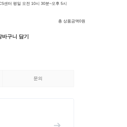
놋담 CS센터 평일 오전 10시 30분~오후 5시
총 상품금액
0
원
장바구니 담기
문의