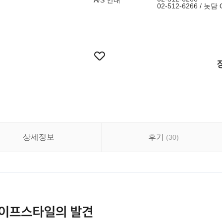
A/S 안내
02-512-6266 / 
상세정보
후기
(
30
)