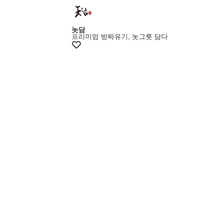
멤버스20%쿠폰
놋담
프리미엄 방짜유기, 놋그릇 담다