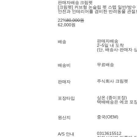
판매자배송
크림펫
[크림펫] 커브형 논슬립 펫 스텝 일반/방수 
안전과 인테리어를 겸비한 반려동물 관절
22
%
80,000
원
62,000
원
판매자배송
배송
2~5일 내 도착
(단, 배송사·판매자 
무료배송
배송비
주식회사 크림펫
판매자
상온 (종이포장)
포장타입
택배배송은 에코 포
중국(OEM)
원산지
0313615512
A/S 안내