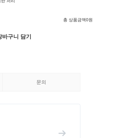
의한 처리
총 상품금액
0
원
장바구니 담기
문의