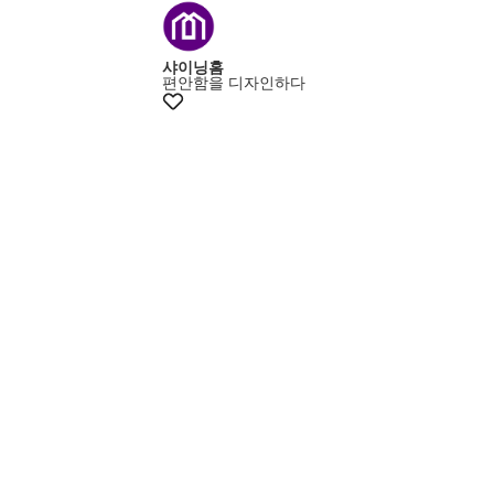
+15% 쿠폰
샤이닝홈
편안함을 디자인하다