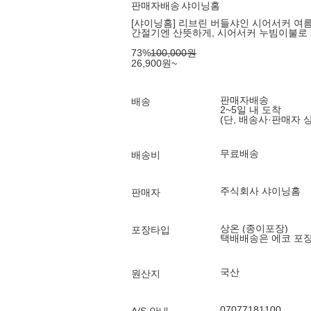
판매자배송
샤이닝홈
[샤이닝홈] 리브린 버들샤인 시어서커 여름 
간절기엔 산뜻하게, 시어서커 누빔이불로
73
%
100,000
원
26,900
원
~
판매자배송
배송
2~5일 내 도착
(단, 배송사·판매자 
무료배송
배송비
주식회사 샤이닝홈
판매자
상온 (종이포장)
포장타입
택배배송은 에코 포
국산
원산지
07077181100