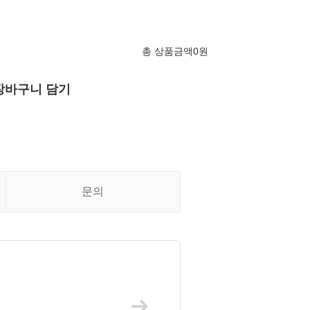
총 상품금액
0
원
장바구니 담기
문의