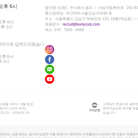
 오후 6시
법인명 (상호) : 주식회사 컬리
사업자등록번호 : 261-81
통신판매업 : 제 2018-서울강남-01646 호
주소 : 서울특별시 강남구 테헤란로 133, 18층(역삼동)
오후 6시
채용문의 :
recruit@kurlycorp.com
오후 1시
팩스: 070 - 7500 - 6098
차적으로 답변드리겠습니
오후 6시
후 1시
 쇼핑몰 서비스 개발·운영
고객님이 현금으로 결제한
물리적 인프라 제외)
채무지급보증 계약을 체
1.15 ~ 2028.01.14
있습니다.
판매되는 상품 중에는 컬리에 입점한 개별 판매자가 판매하는 마켓플레이스(오픈마켓) 상품이 포함되어