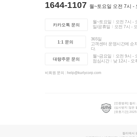
1644-1107
월~토요일 오전 7시 -
월~토요일
오전 7시 - 
카카오톡 문의
일/공휴일
오전 7시 - 
365일
1:1 문의
고객센터 운영시간에 순
다.
월~금요일
오전 9시 - 
대량주문 문의
점심시간
낮 12시 - 오
비회원 문의 :
help@kurlycorp.com
[인증범위] 컬리
(심사받지 않은 
[유효기간] 2025.0
컬리에서 