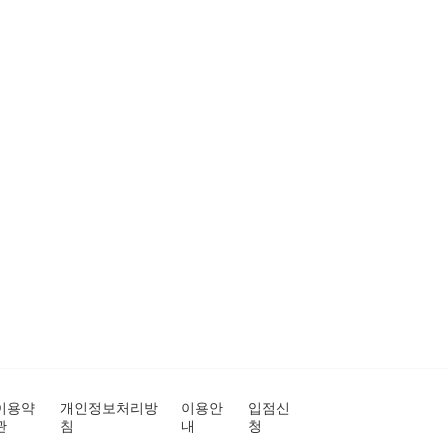
이용약
개인정보처리방
이용안
입점신
관
침
내
청