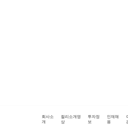
회사소
컬리소개영
투자정
인재채
개
상
보
용