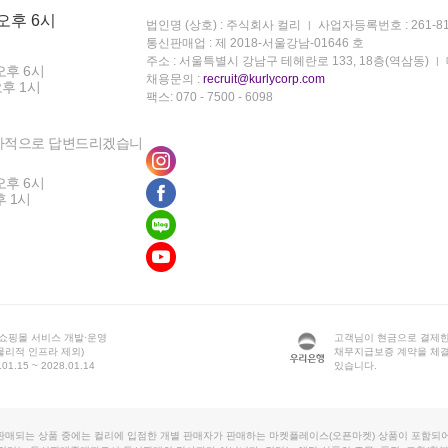
 오후 6시
법인명 (상호) : 주식회사 컬리
사업자등록번호 : 261-81
통신판매업 : 제 2018-서울강남-01646 호
주소 : 서울특별시 강남구 테헤란로 133, 18층(역삼동)
오후 6시
채용문의 :
recruit@kurlycorp.com
오후 1시
팩스: 070 - 7500 - 6098
차적으로 답변드리겠습니
오후 6시
후 1시
 쇼핑몰 서비스 개발·운영
고객님이 현금으로 결제한
물리적 인프라 제외)
채무지급보증 계약을 체
1.15 ~ 2028.01.14
있습니다.
판매되는 상품 중에는 컬리에 입점한 개별 판매자가 판매하는 마켓플레이스(오픈마켓) 상품이 포함되어