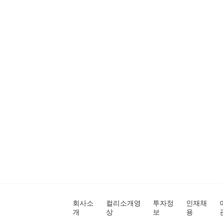
회사소
컬리소개영
투자정
인재채
개
상
보
용