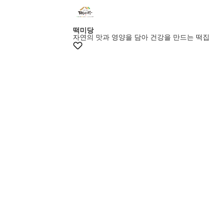
떡미당
자연의 맛과 영양을 담아 건강을 만드는 떡집