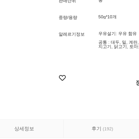
봉
판매단위
50g*10개
중량/용량
우유설기: 우유 함유
알레르기정보
공통 : 대두, 밀, 계란
지고기, 닭고기, 토
상세정보
후기
(
192
)