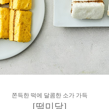
쫀득한 떡에 달콤한 소가 가득
[떡미당]