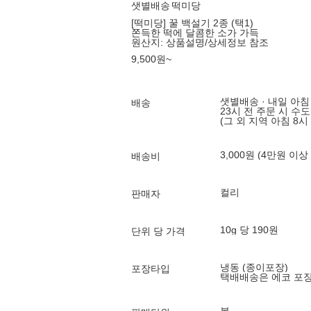
샛별배송
떡미당
[떡미당] 꿀 백설기 2종 (택1)
쫀득한 떡에 달콤한 소가 가득
원산지:
상품설명/상세정보 참조
9,500
원
~
샛별배송 · 내일 아침
배송
23시 전 주문 시 수
(그 외 지역 아침 8시
3,000원 (4만원 이상
배송비
컬리
판매자
10g 당 190원
단위 당 가격
냉동 (종이포장)
포장타입
택배배송은 에코 포