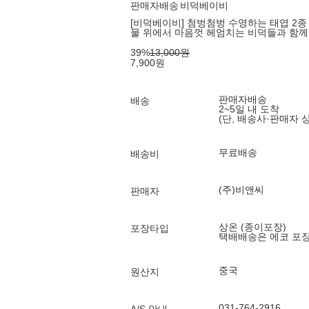
판매자배송
비덕베이비
[비덕베이비] 첨벙첨벙 수영하는 태엽 2종
물 위에서 마음껏 헤엄치는 비덕들과 함께
39
%
13,000
원
7,900
원
판매자배송
배송
2~5일 내 도착
(단, 배송사·판매자 
무료배송
배송비
(주)비앤씨
판매자
상온 (종이포장)
포장타입
택배배송은 에코 포
중국
원산지
031-764-2916