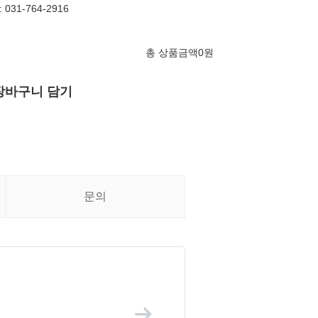
031-764-2916
총 상품금액
0
원
장바구니 담기
문의