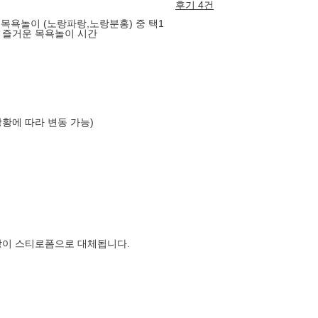
후기 4건
 목욕놀이 (노랑파랑,노랑분홍) 중 택1
 즐거운 목욕놀이 시간
상황에 따라 변동 가능)
장이 스티로폼으로 대체됩니다.