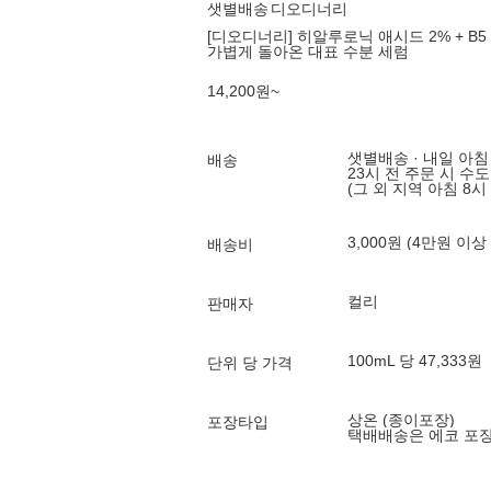
샛별배송
디오디너리
[디오디너리] 히알루로닉 애시드 2% + B5 3
가볍게 돌아온 대표 수분 세럼
14,200
원
~
샛별배송 · 내일 아침
배송
23시 전 주문 시 수
(그 외 지역 아침 8시
3,000원 (4만원 이상
배송비
컬리
판매자
100mL 당 47,333원
단위 당 가격
상온 (종이포장)
포장타입
택배배송은 에코 포