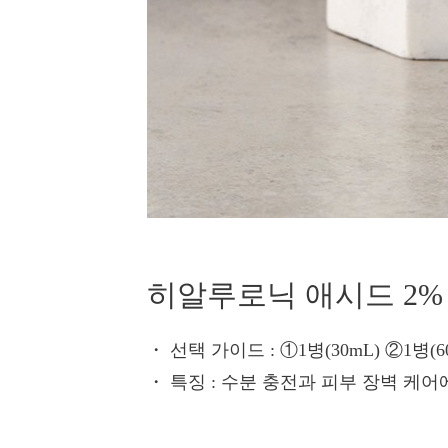
히알루로닉 애시드 2% +
・ 선택 가이드
: ①1병(30mL) ②1병(
・ 특징
: 수분 충전과 피부 장벽 케어