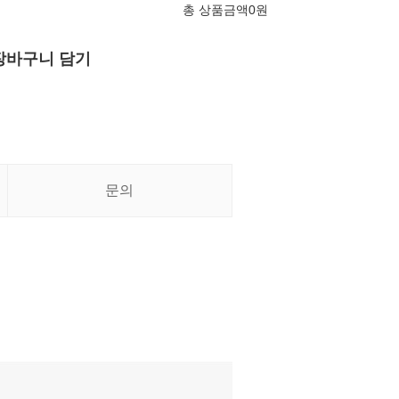
총 상품금액
0
원
장바구니 담기
문의