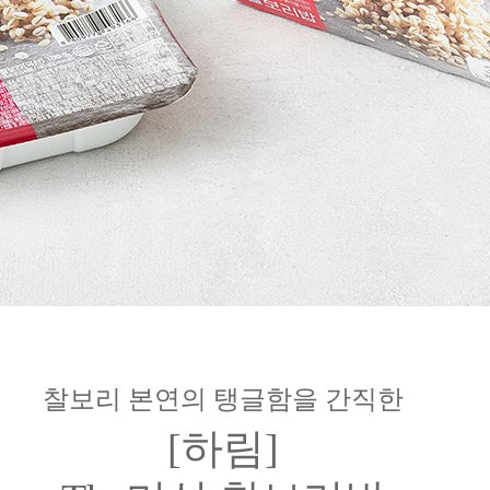
찰보리 본연의 탱글함을 간직한
[하림]