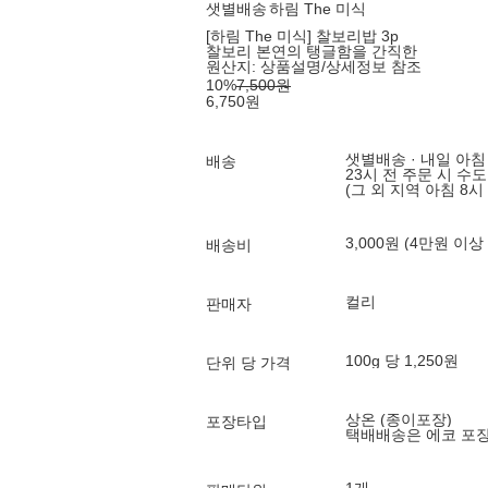
샛별배송
하림 The 미식
[하림 The 미식] 찰보리밥 3p
찰보리 본연의 탱글함을 간직한
원산지:
상품설명/상세정보 참조
10
%
7,500
원
6,750
원
샛별배송 · 내일 아침
배송
23시 전 주문 시 수
(그 외 지역 아침 8시
3,000원 (4만원 이상
배송비
컬리
판매자
100g 당 1,250원
단위 당 가격
상온 (종이포장)
포장타입
택배배송은 에코 포