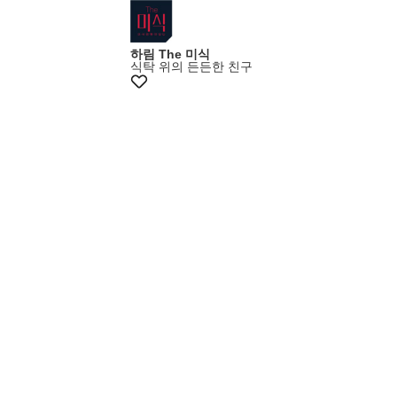
하림 The 미식
식탁 위의 든든한 친구