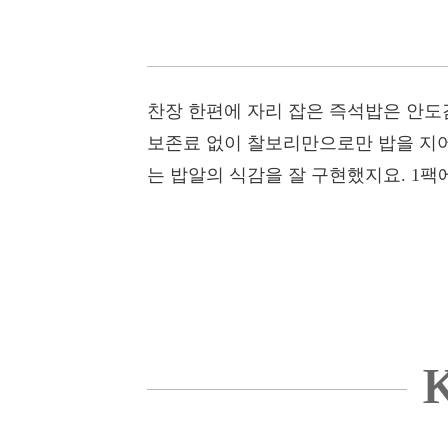
찬장 한편에 자리 잡은 즉석밥은 안도
보존료 없이 찰보리만으로만 밥을 지어 
는 밥알의 식감을 잘 구현했지요. 1팩
K