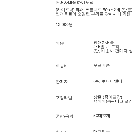
판매자배송
하이포닉
[하이포닉] 퓨어 코튼패드 50p * 2개 (단품
반려동물의 오염된 부위를 닦아내기 위한
13,000
원
판매자배송
배송
2~5일 내 도착
(단, 배송사·판매자 
무료배송
배송비
(주) 쿠나이앤티
판매자
상온 (종이포장)
포장타입
택배배송은 에코 포
50매*2개
중량/용량
대한민국