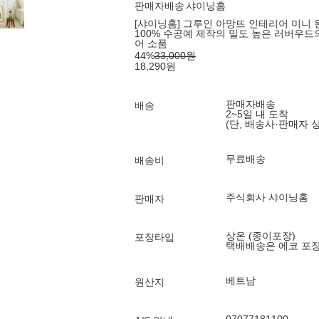
판매자배송
샤이닝홈
[샤이닝홈] 그루인 아망뜨 인테리어 미니 원목 
100% 수공예 제작의 밀도 높은 러버우드
어 소품
44
%
33,000
원
18,290
원
판매자배송
배송
2~5일 내 도착
(단, 배송사·판매자 
무료배송
배송비
주식회사 샤이닝홈
판매자
상온 (종이포장)
포장타입
택배배송은 에코 포
베트남
원산지