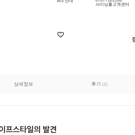
07077181100
A/S 안내
샤이닝홈고객센터
상세정보
후기
(
2
)