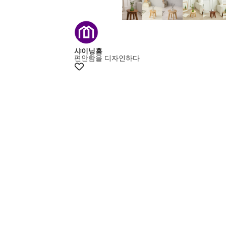
+15% 쿠폰
샤이닝홈
편안함을 디자인하다