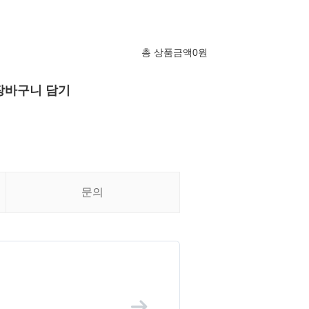
총 상품금액
0
원
장바구니 담기
문의