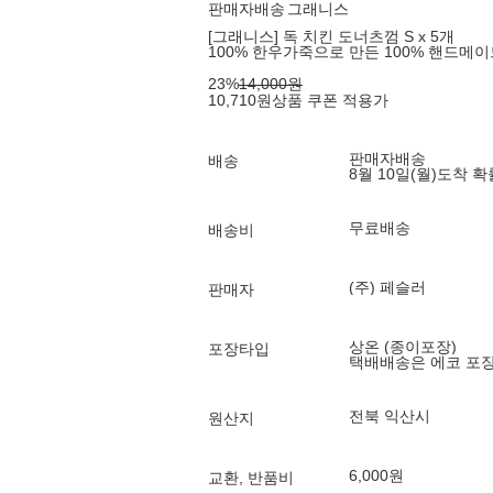
판매자배송
그래니스
[그래니스] 독 치킨 도너츠껌 S x 5개
100% 한우가죽으로 만든 100% 핸드메이
23
%
14,000
원
10,710
원
상품 쿠폰 적용가
판매자배송
배송
8월 10일(월)
도착 
무료배송
배송비
(주) 페슬러
판매자
상온 (종이포장)
포장타입
택배배송은 에코 포
전북 익산시
원산지
6,000원
교환, 반품비