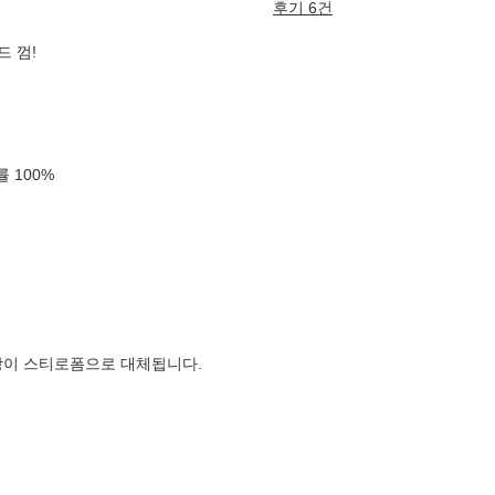
후기 6건
드 껌!
확률
100
%
장이 스티로폼으로 대체됩니다.