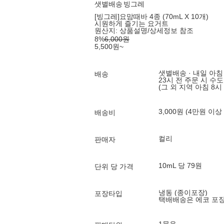
샛별배송
빙그레
[빙그레]요맘때바 4종 (70mL X 10개)
시원하게 즐기는 요거트
원산지:
상품설명/상세정보 참조
8
%
6,000
원
5,500
원
~
샛별배송 · 내일 아침
배송
23시 전 주문 시 수
(그 외 지역 아침 8시
3,000원 (4만원 이상
배송비
컬리
판매자
10mL 당 79원
단위 당 가격
냉동 (종이포장)
포장타입
택배배송은 에코 포