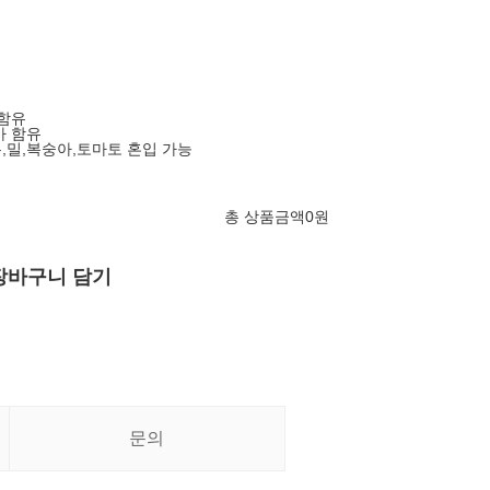
 함유
아 함유
두,밀,복숭아,토마토 혼입 가능
총 상품금액
0
원
장바구니 담기
문의