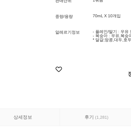
1묶음
판매단위
70mL X 10개입
중량/용량
- 플레인/딸기 : 우유
알레르기정보
- 복숭아 : 우유,복숭
* 달걀,땅콩,대두,호
상세정보
후기
(
1,281
)