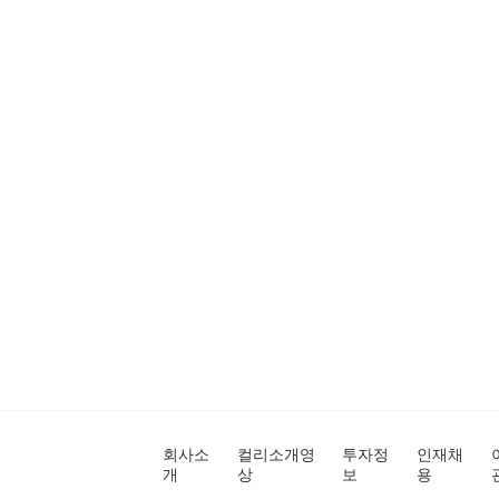
회사소
컬리소개영
투자정
인재채
개
상
보
용