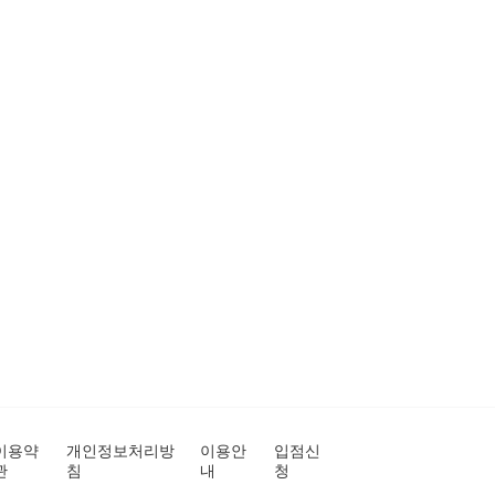
이용약
개인정보처리방
이용안
입점신
관
침
내
청