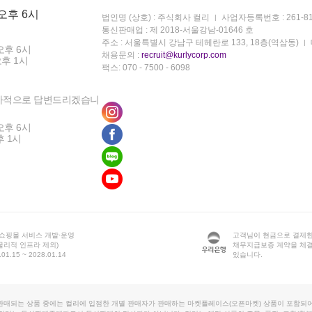
 오후 6시
법인명 (상호) : 주식회사 컬리
사업자등록번호 : 261-81
통신판매업 : 제 2018-서울강남-01646 호
주소 : 서울특별시 강남구 테헤란로 133, 18층(역삼동)
오후 6시
채용문의 :
recruit@kurlycorp.com
오후 1시
팩스: 070 - 7500 - 6098
차적으로 답변드리겠습니
오후 6시
후 1시
 쇼핑몰 서비스 개발·운영
고객님이 현금으로 결제한
물리적 인프라 제외)
채무지급보증 계약을 체
1.15 ~ 2028.01.14
있습니다.
판매되는 상품 중에는 컬리에 입점한 개별 판매자가 판매하는 마켓플레이스(오픈마켓) 상품이 포함되어