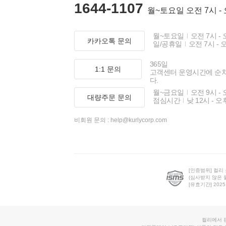
1644-1107
월~토요일 오전 7시 -
월~토요일
오전 7시 - 
카카오톡 문의
일/공휴일
오전 7시 - 
365일
1:1 문의
고객센터 운영시간에 순
다.
월~금요일
오전 9시 - 
대량주문 문의
점심시간
낮 12시 - 오
비회원 문의 :
help@kurlycorp.com
[인증범위] 컬리
(심사받지 않은 
[유효기간] 2025.0
컬리에서 