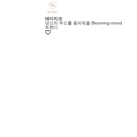
데이지크
당신의 무드를 꽃피워줄 Blooming-mood
트렌디