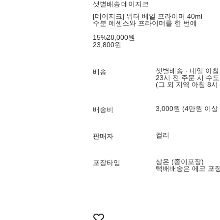
샛별배송
데이지크
[데이지크] 워터 베일 프라이머 40ml
수분 에센스와 프라이머를 한 번에
15
%
28,000
원
23,800
원
샛별배송 · 내일 아침
배송
23시 전 주문 시 수
(그 외 지역 아침 8시
3,000원 (4만원 이상
배송비
컬리
판매자
상온 (종이포장)
포장타입
택배배송은 에코 포