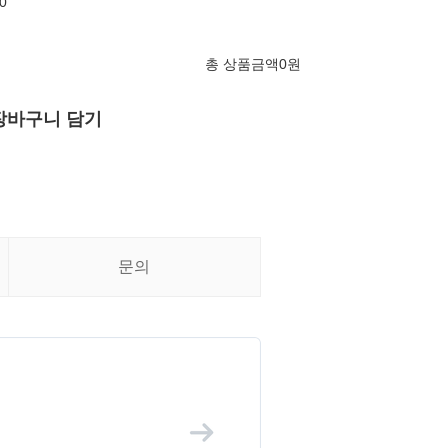
0
총 상품금액
0
원
장바구니 담기
문의