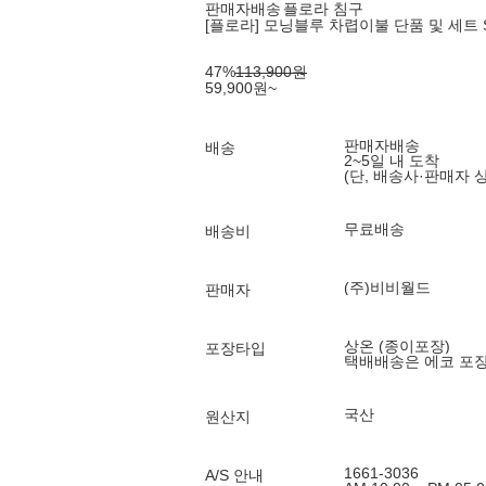
판매자배송
플로라 침구
[플로라] 모닝블루 차렵이불 단품 및 세트 SS/
47
%
113,900
원
59,900
원
~
판매자배송
배송
2~5일 내 도착
(단, 배송사·판매자 
무료배송
배송비
(주)비비월드
판매자
상온 (종이포장)
포장타입
택배배송은 에코 포
국산
원산지
1661-3036
A/S 안내