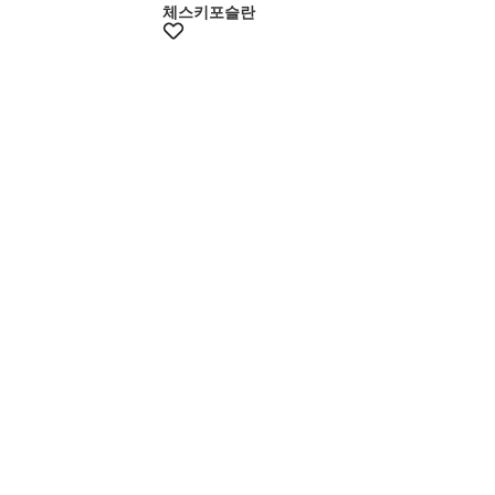
체스키포슬란
멤버스15%쿠폰