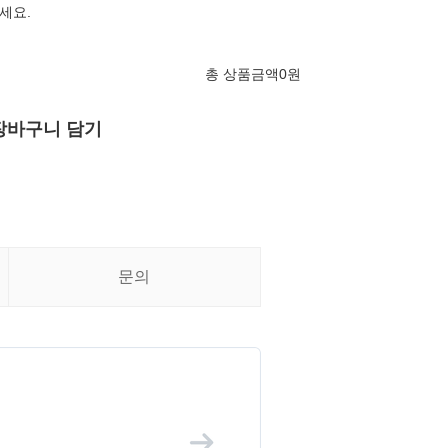
세요.
총 상품금액
0
원
장바구니 담기
문의