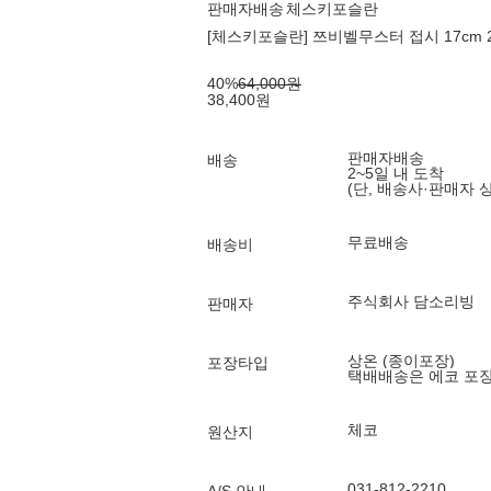
판매자배송
체스키포슬란
[체스키포슬란] 쯔비벨무스터 접시 17cm 2
40
%
64,000
원
38,400
원
판매자배송
배송
2~5일 내 도착
(단, 배송사·판매자 
무료배송
배송비
주식회사 담소리빙
판매자
상온 (종이포장)
포장타입
택배배송은 에코 포
체코
원산지
031-812-2210