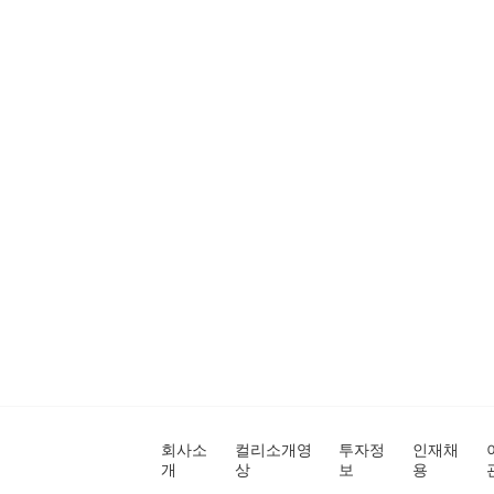
회사소
컬리소개영
투자정
인재채
개
상
보
용