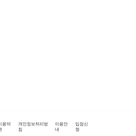
이용약
개인정보처리방
이용안
입점신
관
침
내
청