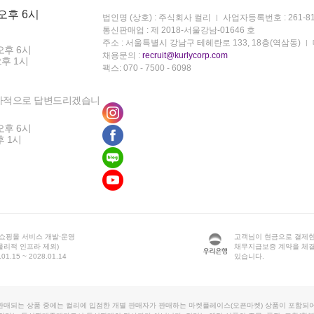
 오후 6시
법인명 (상호) : 주식회사 컬리
사업자등록번호 : 261-81
통신판매업 : 제 2018-서울강남-01646 호
주소 : 서울특별시 강남구 테헤란로 133, 18층(역삼동)
오후 6시
채용문의 :
recruit@kurlycorp.com
오후 1시
팩스: 070 - 7500 - 6098
차적으로 답변드리겠습니
오후 6시
후 1시
 쇼핑몰 서비스 개발·운영
고객님이 현금으로 결제한
물리적 인프라 제외)
채무지급보증 계약을 체
1.15 ~ 2028.01.14
있습니다.
판매되는 상품 중에는 컬리에 입점한 개별 판매자가 판매하는 마켓플레이스(오픈마켓) 상품이 포함되어