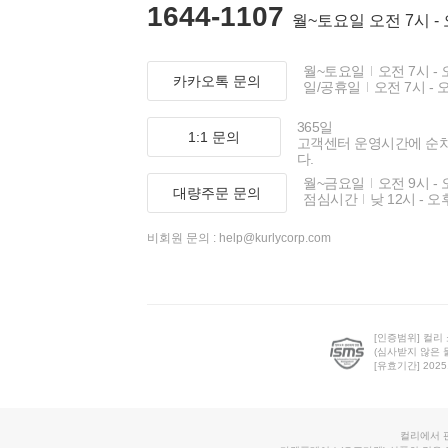
1644-1107
월~토요일 오전 7시 -
월~토요일
오전 7시 - 
카카오톡 문의
일/공휴일
오전 7시 - 
365일
1:1 문의
고객센터 운영시간에 순
다.
월~금요일
오전 9시 - 
대량주문 문의
점심시간
낮 12시 - 오
비회원 문의 :
help@kurlycorp.com
[인증범위] 컬리
(심사받지 않은 
[유효기간] 2025.0
컬리에서 