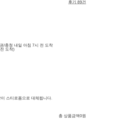
후기 89건
도권/충청 내일 아침 7시 전 도착
 전 도착)
장이 스티로폼으로 대체됩니다.
총 상품금액
0
원