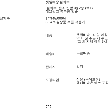
샛별배송
설화수
[설화수] 윤조 립밤 3g 2종 (택1)
매끄럽고 촉촉한 입술
 설화수
14
%
45,000
원
38,475
원
상품 쿠폰 적용가
샛별배송 · 내일 아침
배송
23시 전 주문 시 수
(그 외 지역 아침 8시
무료배송
배송비
컬리
판매자
상온 (종이포장)
포장타입
택배배송은 에코 포