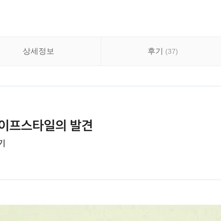
상세정보
후기
(
37
)