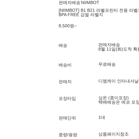
판매자배송
NIIMBOT
[NIIMBOT] B1 B21 라벨프린터 전용 
BPA FREE 감열 라벨지
8,500
원
~
판매자배송
배송
8월 11일(화)
도착 
무료배송
배송비
디엠케이 인터내셔날
판매자
상온 (종이포장)
포장타입
택배배송은 에코 포
1대
판매단위
상품페이지참조
중량/용량