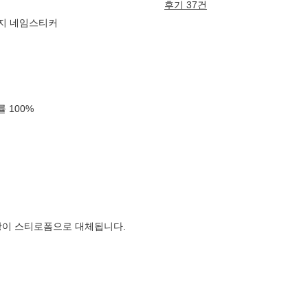
후기 37건
라벨지 네임스티커
확률
100
%
장이 스티로폼으로 대체됩니다.