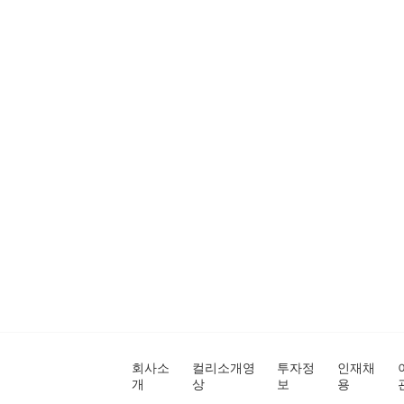
회사소
컬리소개영
투자정
인재채
개
상
보
용