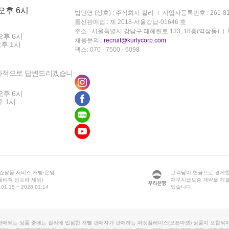
 오후 6시
법인명 (상호) : 주식회사 컬리
사업자등록번호 : 261-81
통신판매업 : 제 2018-서울강남-01646 호
주소 : 서울특별시 강남구 테헤란로 133, 18층(역삼동)
오후 6시
채용문의 :
recruit@kurlycorp.com
오후 1시
팩스: 070 - 7500 - 6098
차적으로 답변드리겠습니
오후 6시
후 1시
 쇼핑몰 서비스 개발·운영
고객님이 현금으로 결제한
물리적 인프라 제외)
채무지급보증 계약을 체
1.15 ~ 2028.01.14
있습니다.
판매되는 상품 중에는 컬리에 입점한 개별 판매자가 판매하는 마켓플레이스(오픈마켓) 상품이 포함되어