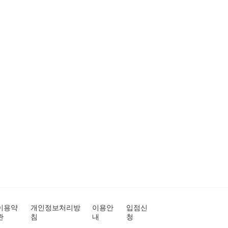
이용약
개인정보처리방
이용안
입점신
관
침
내
청