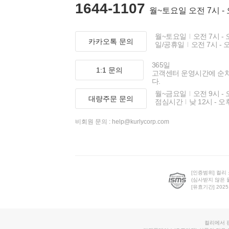
1644-1107
월~토요일 오전 7시 -
월~토요일
오전 7시 - 
카카오톡 문의
일/공휴일
오전 7시 - 
365일
1:1 문의
고객센터 운영시간에 순
다.
월~금요일
오전 9시 - 
대량주문 문의
점심시간
낮 12시 - 오
비회원 문의 :
help@kurlycorp.com
[인증범위] 컬리
(심사받지 않은 
[유효기간] 2025.0
컬리에서 