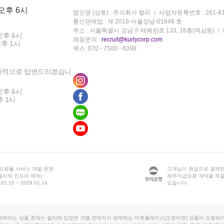
 오후 6시
법인명 (상호) : 주식회사 컬리
사업자등록번호 : 261-81
통신판매업 : 제 2018-서울강남-01646 호
주소 : 서울특별시 강남구 테헤란로 133, 18층(역삼동)
오후 6시
채용문의 :
recruit@kurlycorp.com
오후 1시
팩스: 070 - 7500 - 6098
차적으로 답변드리겠습니
오후 6시
후 1시
 쇼핑몰 서비스 개발·운영
고객님이 현금으로 결제한
물리적 인프라 제외)
채무지급보증 계약을 체
1.15 ~ 2028.01.14
있습니다.
판매되는 상품 중에는 컬리에 입점한 개별 판매자가 판매하는 마켓플레이스(오픈마켓) 상품이 포함되어