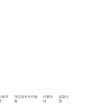
이용약
개인정보처리방
이용안
입점신
관
침
내
청