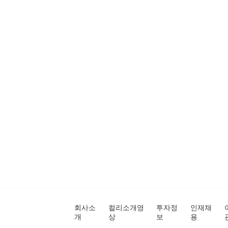
회사소
컬리소개영
투자정
인재채
개
상
보
용