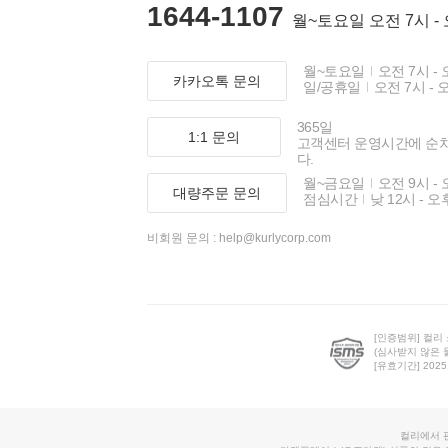
1644-1107
월~토요일 오전 7시 -
월~토요일
오전 7시 - 
카카오톡 문의
일/공휴일
오전 7시 - 
365일
1:1 문의
고객센터 운영시간에 순
다.
월~금요일
오전 9시 - 
대량주문 문의
점심시간
낮 12시 - 오
비회원 문의 :
help@kurlycorp.com
[인증범위] 컬리
(심사받지 않은 
[유효기간] 2025.0
컬리에서 