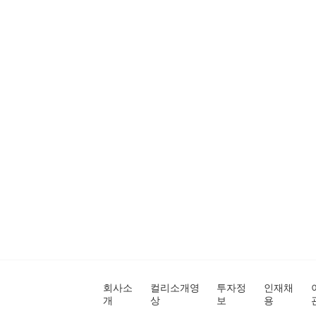
회사소
컬리소개영
투자정
인재채
개
상
보
용