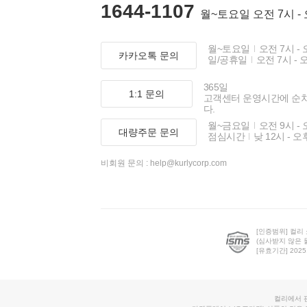
1644-1107
월~토요일 오전 7시 -
월~토요일
오전 7시 - 
카카오톡 문의
일/공휴일
오전 7시 - 
365일
1:1 문의
고객센터 운영시간에 순
다.
월~금요일
오전 9시 - 
대량주문 문의
점심시간
낮 12시 - 오
비회원 문의 :
help@kurlycorp.com
[인증범위] 컬리
(심사받지 않은 
[유효기간] 2025.0
컬리에서 