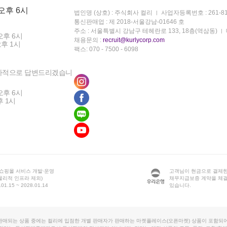
 오후 6시
법인명 (상호) : 주식회사 컬리
사업자등록번호 : 261-81
통신판매업 : 제 2018-서울강남-01646 호
주소 : 서울특별시 강남구 테헤란로 133, 18층(역삼동)
오후 6시
채용문의 :
recruit@kurlycorp.com
오후 1시
팩스: 070 - 7500 - 6098
차적으로 답변드리겠습니
오후 6시
후 1시
 쇼핑몰 서비스 개발·운영
고객님이 현금으로 결제한
물리적 인프라 제외)
채무지급보증 계약을 체
1.15 ~ 2028.01.14
있습니다.
판매되는 상품 중에는 컬리에 입점한 개별 판매자가 판매하는 마켓플레이스(오픈마켓) 상품이 포함되어