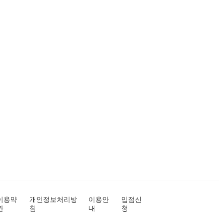
이용약
개인정보처리방
이용안
입점신
관
침
내
청