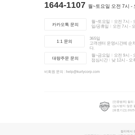
1644-1107
월~토요일 오전 7시 -
월~토요일
오전 7시 - 
카카오톡 문의
일/공휴일
오전 7시 - 
365일
1:1 문의
고객센터 운영시간에 순
다.
월~금요일
오전 9시 - 
대량주문 문의
점심시간
낮 12시 - 오
비회원 문의 :
help@kurlycorp.com
[인증범위] 컬리
(심사받지 않은 
[유효기간] 2025.0
컬리에서 