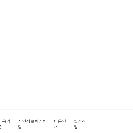
이용약
개인정보처리방
이용안
입점신
관
침
내
청