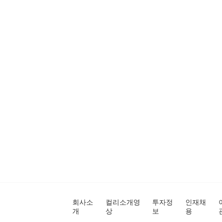
회사소
컬리소개영
투자정
인재채
개
상
보
용