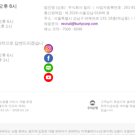
 오후 6시
법인명 (상호) : 주식회사 컬리
사업자등록번호 : 261-81
통신판매업 : 제 2018-서울강남-01646 호
주소 : 서울특별시 강남구 테헤란로 133, 18층(역삼동)
오후 6시
채용문의 :
recruit@kurlycorp.com
오후 1시
팩스: 070 - 7500 - 6098
차적으로 답변드리겠습니
오후 6시
후 1시
 쇼핑몰 서비스 개발·운영
고객님이 현금으로 결제한
물리적 인프라 제외)
채무지급보증 계약을 체
1.15 ~ 2028.01.14
있습니다.
판매되는 상품 중에는 컬리에 입점한 개별 판매자가 판매하는 마켓플레이스(오픈마켓) 상품이 포함되어