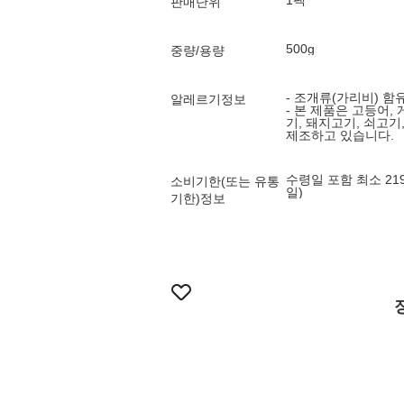
1팩
판매단위
500g
중량/용량
- 조개류(가리비) 함
알레르기정보
- 본 제품은 고등어, 
기, 돼지고기, 쇠고기
제조하고 있습니다.
수령일 포함 최소 21
소비기한(또는 유통
일)
기한)정보