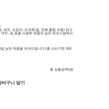
유
게, 새우, 오징어, 조개류(굴, 전복,홍합 포함) 닭고
, 대두, 밀 등을 사용한 제품과 같은 제조시설에서
9일 남은 제품을 보내드립니다.(총 소비기한 365
총 상품금액
0
원
장바구니 담기