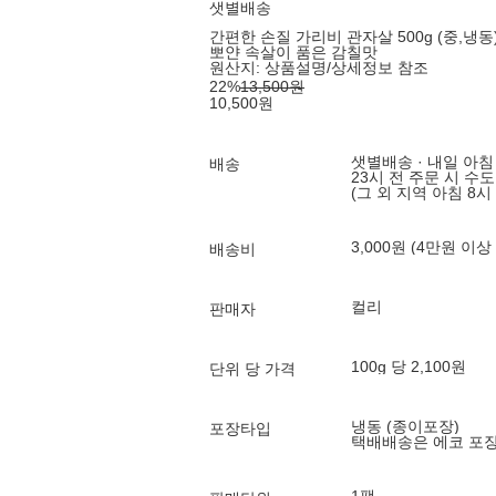
샛별배송
간편한 손질 가리비 관자살 500g (중,냉동
뽀얀 속살이 품은 감칠맛
원산지:
상품설명/상세정보 참조
22
%
13,500
원
10,500
원
샛별배송 · 내일 아침
배송
23시 전 주문 시 수
(그 외 지역 아침 8시
3,000원 (4만원 이상
배송비
컬리
판매자
100g 당 2,100원
단위 당 가격
냉동 (종이포장)
포장타입
택배배송은 에코 포