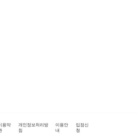
이용약
개인정보처리방
이용안
입점신
관
침
내
청