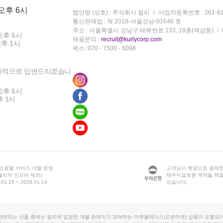
 오후 6시
법인명 (상호) : 주식회사 컬리
사업자등록번호 : 261-81
통신판매업 : 제 2018-서울강남-01646 호
주소 : 서울특별시 강남구 테헤란로 133, 18층(역삼동)
오후 6시
채용문의 :
recruit@kurlycorp.com
오후 1시
팩스: 070 - 7500 - 6098
차적으로 답변드리겠습니
오후 6시
후 1시
 쇼핑몰 서비스 개발·운영
고객님이 현금으로 결제한
물리적 인프라 제외)
채무지급보증 계약을 체
1.15 ~ 2028.01.14
있습니다.
판매되는 상품 중에는 컬리에 입점한 개별 판매자가 판매하는 마켓플레이스(오픈마켓) 상품이 포함되어