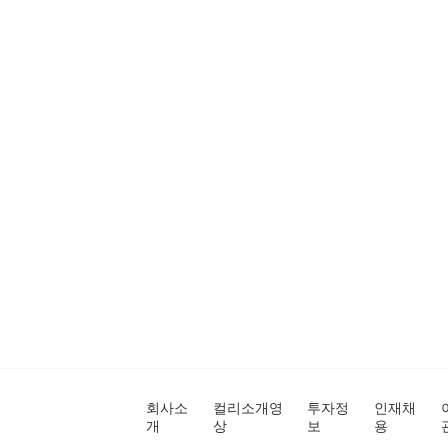
회사소
컬리소개영
투자정
인재채
개
상
보
용