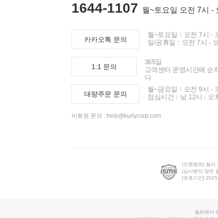
1644-1107
월~토요일 오전 7시 -
월~토요일
오전 7시 - 
카카오톡 문의
일/공휴일
오전 7시 - 
365일
1:1 문의
고객센터 운영시간에 순
다.
월~금요일
오전 9시 - 
대량주문 문의
점심시간
낮 12시 - 오
비회원 문의 :
help@kurlycorp.com
[인증범위] 컬리
(심사받지 않은 
[유효기간] 2025.0
컬리에서 