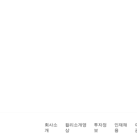
회사소
컬리소개영
투자정
인재채
개
상
보
용