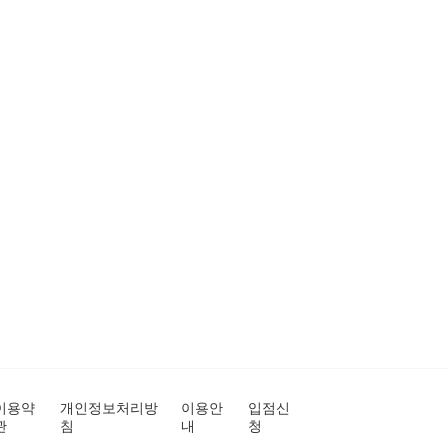
이용약
개인정보처리방
이용안
입점신
관
침
내
청