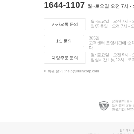
1644-1107
월~토요일 오전 7시 -
월~토요일
오전 7시 - 
카카오톡 문의
일/공휴일
오전 7시 - 
365일
1:1 문의
고객센터 운영시간에 순
다.
월~금요일
오전 9시 - 
대량주문 문의
점심시간
낮 12시 - 오
비회원 문의 :
help@kurlycorp.com
[인증범위] 컬리
(심사받지 않은 
[유효기간] 2025.0
컬리에서 