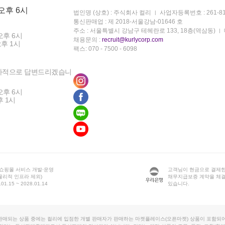
 오후 6시
법인명 (상호) : 주식회사 컬리
사업자등록번호 : 261-81
통신판매업 : 제 2018-서울강남-01646 호
주소 : 서울특별시 강남구 테헤란로 133, 18층(역삼동)
오후 6시
채용문의 :
recruit@kurlycorp.com
오후 1시
팩스: 070 - 7500 - 6098
차적으로 답변드리겠습니
오후 6시
후 1시
 쇼핑몰 서비스 개발·운영
고객님이 현금으로 결제한
물리적 인프라 제외)
채무지급보증 계약을 체
1.15 ~ 2028.01.14
있습니다.
판매되는 상품 중에는 컬리에 입점한 개별 판매자가 판매하는 마켓플레이스(오픈마켓) 상품이 포함되어