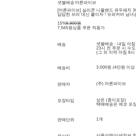
샛별배송
마른파이브
[마른파이브] 실리콘 니플밴드 유두패치 3매
답답한 브라 대신 붙이자 ! 슈퍼커버 남
15
%
8,900
원
7,565
원
상품 쿠폰 적용가
샛별배송 · 내일 아침
배송
23시 전 주문 시 수
(그 외 지역 아침 8시
3,000원 (4만원 이상
배송비
(주) 마른파이브
판매자
상온 (종이포장)
포장타입
택배배송은 에코 포
1개
판매단위
상품설명/상세정보 