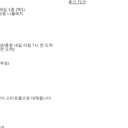
후기 71건
입 1종 (택1)
녀공용 니플패치
도권/충청 내일 아침 7시 전 도착
 전 도착)
 무료)
장이 스티로폼으로 대체됩니다.
참조