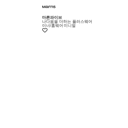
마른파이브
나다움을 더하는 플러스웨어
이너/홈웨어
미니멀